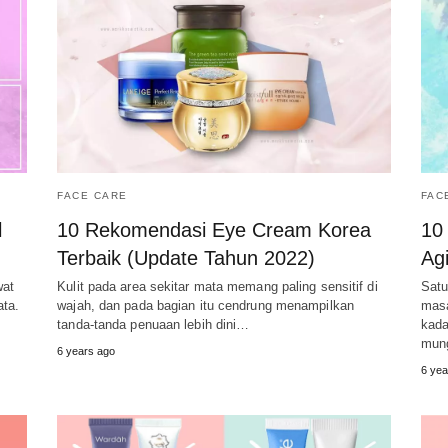
FACE CARE
FAC
l
10 Rekomendasi Eye Cream Korea
10
Terbaik (Update Tahun 2022)
Ag
wat
Kulit pada area sekitar mata memang paling sensitif di
Satu
ata.
wajah, dan pada bagian itu cendrung menampilkan
masa
tanda-tanda penuaan lebih dini…
kada
mun
6 years ago
6 yea