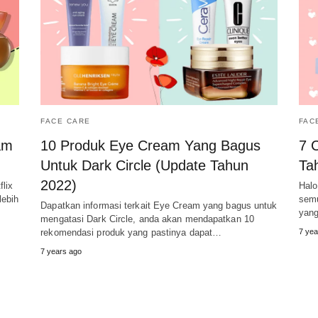
FACE CARE
FAC
am
10 Produk Eye Cream Yang Bagus
7 
Untuk Dark Circle (Update Tahun
Ta
2022)
lix
Halo
lebih
semu
Dapatkan informasi terkait Eye Cream yang bagus untuk
yang
mengatasi Dark Circle, anda akan mendapatkan 10
rekomendasi produk yang pastinya dapat…
7 yea
7 years ago